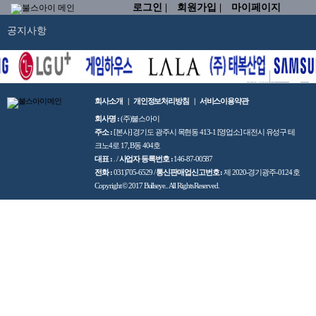
로그인 |
회원가입 |
마이페이지
공지사항
전체메뉴
회사소개
개인정보처리방침
서비스이용약관
회사명 :
(주)불스아이
주소 :
[본사] 경기도 광주시 목현동 413-1 [영업소] 대전시 유성구 테
크노4로 17, B동 404호
대표 :
.
/
사업자 등록번호 :
146-87-00587
전화 :
031)705-6529
/
통신판매업신고번호 :
제 2020-경기광주-0124 호
Copyright © 2017 Bullseye.
. All Rights Reserved.