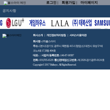
로그인 |
회원가입 |
마이페이지
공지사항
전체메뉴
회사소개
개인정보처리방침
서비스이용약관
회사명 :
(주)불스아이
주소 :
[본사] 경기도 광주시 목현동 413-1 [영업소] 대전시 유성구 테
크노4로 17, B동 404호
대표 :
.
/
사업자 등록번호 :
146-87-00587
전화 :
031)705-6529
/
통신판매업신고번호 :
제 2020-경기광주-0124 호
Copyright © 2017 Bullseye.
. All Rights Reserved.